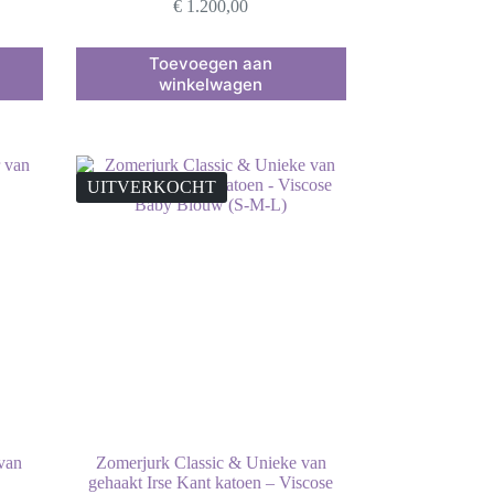
€
1.200,00
Dit
Toevoegen aan
product
winkelwagen
heeft
meerdere
variaties.
Deze
optie
kan
UITVERKOCHT
gekozen
worden
op
de
productpagina
van
Zomerjurk Classic & Unieke van
gehaakt Irse Kant katoen – Viscose