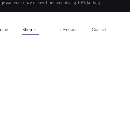
 je aan voor onze nieuwsbrief en ontvang 10% korting
ome
Shop
Over ons
Contact