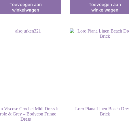
Dit
Toevoegen aan
Toevoegen aan
uct
product
winkelwagen
winkelwagen
heeft
dere
meerdere
ies.
variaties.
Deze
optie
kan
zen
gekozen
en
worden
op
de
uctpagina
productpagina
ian Viscose Crochet Midi Dress in
Loro Piana Linen Beach Dres
rple & Grey – Bodycon Fringe
Brick
Dress