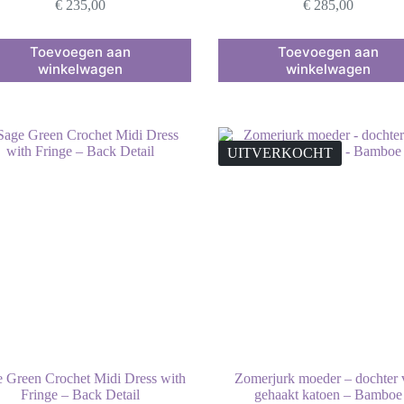
€
235,00
€
285,00
Dit
Toevoegen aan
Toevoegen aan
uct
product
winkelwagen
winkelwagen
heeft
dere
meerdere
ies.
variaties.
Deze
optie
kan
UITVERKOCHT
zen
gekozen
en
worden
op
de
uctpagina
productpagina
 Green Crochet Midi Dress with
Zomerjurk moeder – dochter 
Fringe – Back Detail
gehaakt katoen – Bamboe