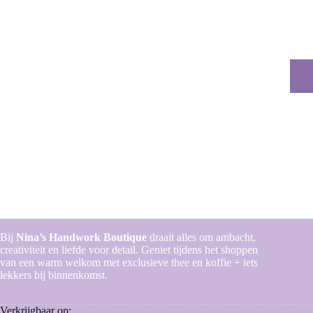
Dit
prod
heeft
meer
variat
Deze
optie
kan
geko
word
op
de
prod
Bij
Nina’s Handwork Boutique
draait alles om ambacht,
creativiteit en liefde voor detail. Geniet tijdens het shoppen
van een warm welkom met exclusieve thee en koffie + iets
lekkers bij binnenkomst.
Verkrijgbaar op: