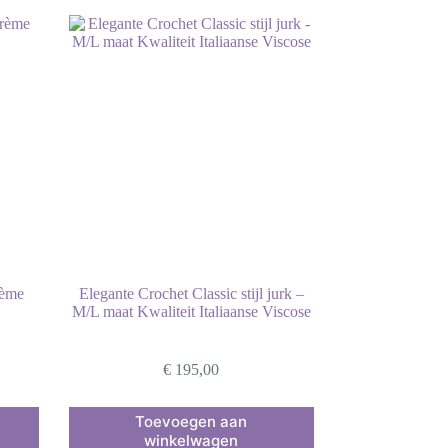
rème
Elegante Crochet Classic stijl jurk –
M/L maat Kwaliteit Italiaanse Viscose
€
195,00
Dit
Toevoegen aan
product
winkelwagen
heeft