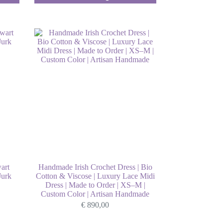
meerdere
variaties.
Deze
optie
kan
gekozen
worden
op
de
productpagina
art
Handmade Irish Crochet Dress | Bio
Jurk
Cotton & Viscose | Luxury Lace Midi
Dress | Made to Order | XS–M |
Custom Color | Artisan Handmade
€
890,00