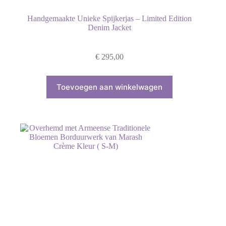
Handgemaakte Unieke Spijkerjas – Limited Edition
Denim Jacket
€
295,00
Dit
product
Toevoegen aan winkelwagen
heeft
meerdere
variaties.
Deze
optie
kan
gekozen
worden
op
de
productpagina