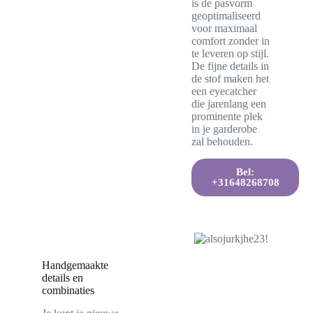
is de pasvorm
geoptimaliseerd
voor maximaal
comfort zonder in
te leveren op stijl.
De fijne details in
de stof maken het
een eyecatcher
die jarenlang een
prominente plek
in je garderobe
zal behouden.
Bel:
+31648268708
Handgemaakte
details en
combinaties