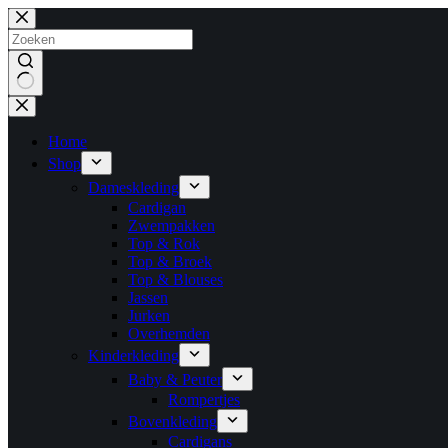
Ga
naar
de
inhoud
Geen
resultaten
Home
Shop
Dameskleding
Cardigan
Zwempakken
Top & Rok
Top & Broek
Top & Blouses
Jassen
Jurken
Overhemden
Kinderkleding
Baby & Peuter
Rompertjes
Bovenkleding
Cardigans