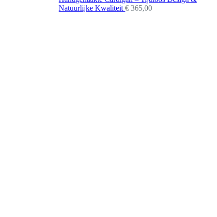
Natuurlijke Kwaliteit
€
365,00