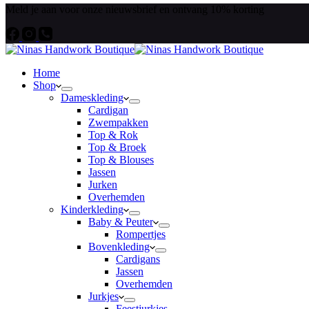
Meld je aan voor onze nieuwsbrief en ontvang 10% korting
Home
Shop
Dameskleding
Cardigan
Zwempakken
Top & Rok
Top & Broek
Top & Blouses
Jassen
Jurken
Overhemden
Kinderkleding
Baby & Peuter
Rompertjes
Bovenkleding
Cardigans
Jassen
Overhemden
Jurkjes
Feestjurkjes