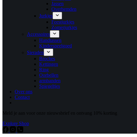
Jassen
Overhemden
Jurkjes
Feestjurkjes
Zomerjurkjes
Accessoires
Handtassen
Kinderspeelgoed
Sieraden
Broches
Kettingen
Ring
Oorbellen
armbanden
Spiegeltjes
Over ons
Contact
Meld je aan voor onze nieuwsbrief en ontvang 10% korting
Explore Shop