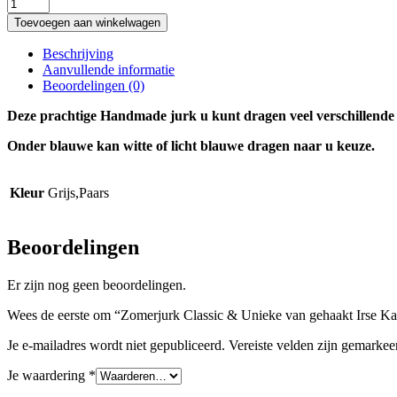
Zomerjurk
Classic
Toevoegen aan winkelwagen
&
Unieke
Beschrijving
van
Aanvullende informatie
gehaakt
Beoordelingen (0)
Irse
Kant
Deze prachtige Handmade jurk u kunt dragen veel verschillende 
katoen
-
Onder blauwe kan witte of licht blauwe dragen naar u keuze.
Viscose
Koning
Blauwe
Kleur
Grijs,Paars
(M-
L)
aantal
Beoordelingen
Er zijn nog geen beoordelingen.
Wees de eerste om “Zomerjurk Classic & Unieke van gehaakt Irse K
Je e-mailadres wordt niet gepubliceerd.
Vereiste velden zijn gemarke
Je waardering
*