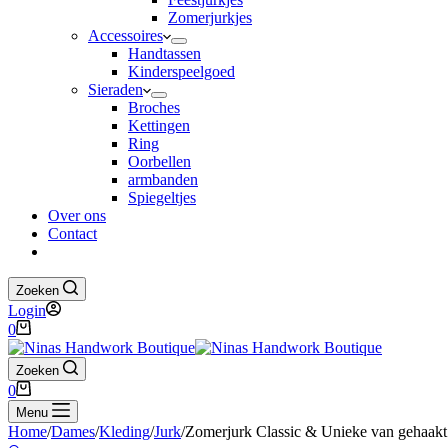
Zomerjurkjes
Accessoires
Handtassen
Kinderspeelgoed
Sieraden
Broches
Kettingen
Ring
Oorbellen
armbanden
Spiegeltjes
Over ons
Contact
Zoeken
Login
Winkelwagen
0
Zoeken
Winkelwagen
0
Menu
Home
/
Dames
/
Kleding
/
Jurk
/
Zomerjurk Classic & Unieke van gehaakt