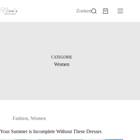
Ga
naar
Zoeken
Winkelwagen
de
inhoud
CATEGORIE
Women
Fashion
,
Women
Your Summer is Incomplete Without These Dresses