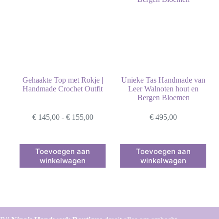
Gehaakte Top met Rokje |
Unieke Tas Handmade van
Handmade Crochet Outfit
Leer Walnoten hout en
Bergen Bloemen
Prijsklasse:
€
145,00
-
€
155,00
€
495,00
€ 145,00
tot
€ 155,00
Dit
Toevoegen aan
Toevoegen aan
product
winkelwagen
winkelwagen
heeft
meerdere
variaties.
Deze
optie
kan
gekozen