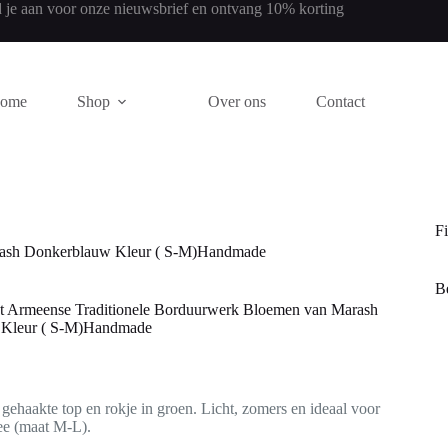
 je aan voor onze nieuwsbrief en ontvang 10% korting
ome
Shop
Over ons
Contact
Fi
rash Donkerblauw Kleur ( S-M)Handmade
Be
 Armeense Traditionele Borduurwerk Bloemen van Marash
 Kleur ( S-M)Handmade
gehaakte top en rokje in groen. Licht, zomers en ideaal voor
ee (maat M-L).