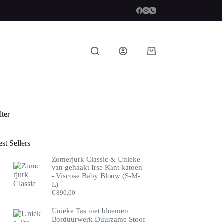
Winkelwagen
lter
st Sellers
Zomerjurk Classic & Unieke
van gehaakt Irse Kant katoen
- Viscose Baby Blouw (S-M-
L)
€
890,00
Unieke Tas met bloemen
Borduurwerk Duurzame Stoof