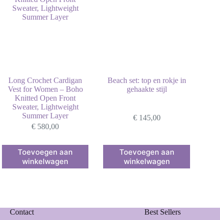
Long Crochet Cardigan
Beach set: top en rokje in
Vest for Women – Boho
gehaakte stijl
Knitted Open Front
Sweater, Lightweight
Summer Layer
€
145,00
€
580,00
Dit
Dit
Toevoegen aan
Toevoegen aan
product
product
winkelwagen
winkelwagen
heeft
heeft
meerdere
meerdere
variaties.
variaties.
Deze
Deze
optie
optie
kan
kan
Contact
Best Sellers
gekozen
gekozen