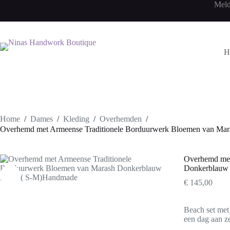
Ga
Meld
naar
de
inhoud
H
Home
/
Dames
/
Kleding
/
Overhemden
/
Overhemd met Armeense Traditionele Borduurwerk Bloemen van Ma
Overhemd met
Donkerblauw
€
145,00
Beach set met 
een dag aan z