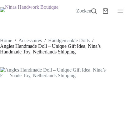
Ga
naar
Zoeken
Winkelwagen
de
inhoud
Home
/
Accessoires
/
Handgemaakte Dolls
/
Angles Handmade Doll – Unique Gift Idea, Nina’s
Handmade Toy, Netherlands Shipping