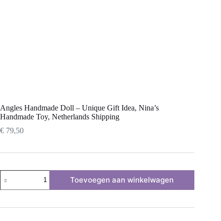
Angles Handmade Doll – Unique Gift Idea, Nina’s
Handmade Toy, Netherlands Shipping
€
79,50
Angles
Toevoegen aan winkelwagen
Handmade
Doll
–
Unique
Gift