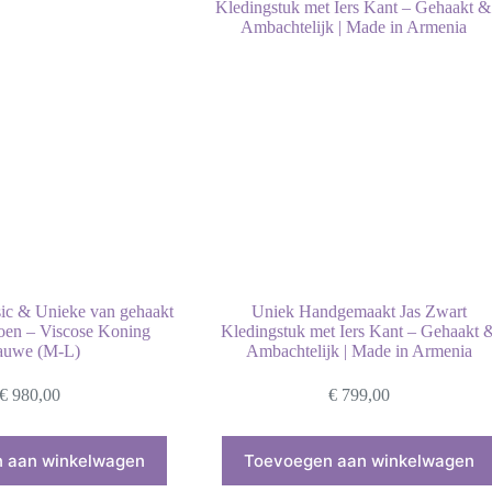
ic & Unieke van gehaakt
Uniek Handgemaakt Jas Zwart
toen – Viscose Koning
Kledingstuk met Iers Kant – Gehaakt 
auwe (M-L)
Ambachtelijk | Made in Armenia
€
980,00
€
799,00
Dit
product
 aan winkelwagen
Toevoegen aan winkelwagen
heeft