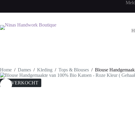
Ga
Meld
naar
de
inhoud
H
Home
/
Dames
/
Kleding
/
Tops & Blouses
/
Blouse Handgemaakt
UITVERKOCHT