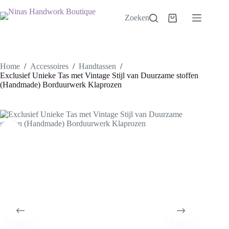
Ga
naar
Zoeken
Winkelwagen
de
inhoud
Home
/
Accessoires
/
Handtassen
/
Exclusief Unieke Tas met Vintage Stijl van Duurzame stoffen
(Handmade) Borduurwerk Klaprozen