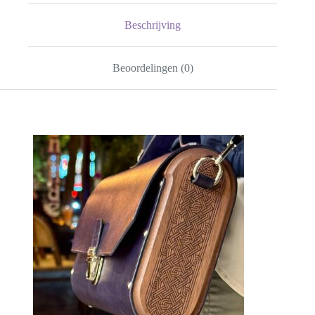
Borduurwerk
Klaprozen
Beschrijving
aantal
Beoordelingen (0)