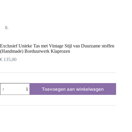
Exclusief Unieke Tas met Vintage Stijl van Duurzame stoffen
(Handmade) Borduurwerk Klaprozen
€
135,00
Exclusief
Toevoegen aan winkelwagen
Unieke
Tas
met
Vintage
Stijl
van
Duurzame
stoffen
(Handmade)