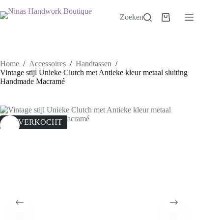
Ga
naar
Zoeken
Winkelwagen
de
inhoud
Home
/
Accessoires
/
Handtassen
/
Vintage stijl Unieke Clutch met Antieke kleur metaal sluiting
Handmade Macramé
UITVERKOCHT