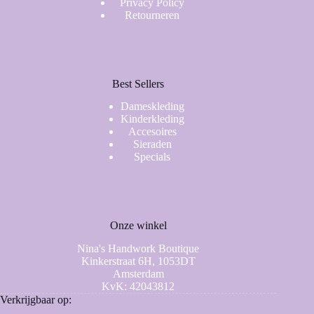
Privacy Policy
Retourneren
Best Sellers
Dameskleding
Kinderkleding
Accesoires
Sieraden
Specials
Onze winkel
Nina's Handwork Boutique
Kinkerstraat 6H, 1053DT
Amsterdam
KvK: 42043812
Verkrijgbaar op: