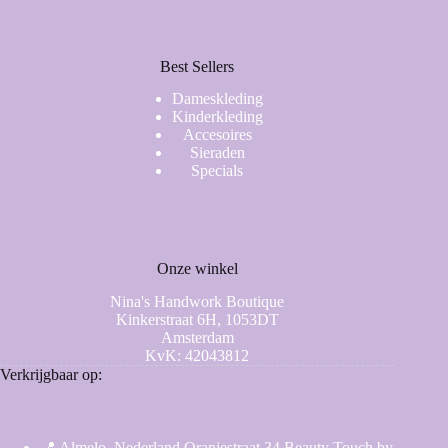
Best Sellers
Dameskleding
Kinderkleding
Accesoires
Sieraden
Specials
Onze winkel
Nina's Handwork Boutique
Kinkerstraat 6H, 1053DT
Amsterdam
KvK: 42043812
Verkrijgbaar op:
📍 Almelo, Nederland Oranjestraat 34 Beauty Touch by