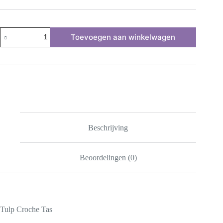
Exclusieve
Toevoegen aan winkelwagen
Meesterwerk
Unieke
Tulp
Croche
Tas
aantal
Beschrijving
Beoordelingen (0)
Tulp Croche Tas