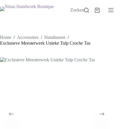
Ga
naar
Zoeken
Winkelwagen
de
inhoud
Home
/
Accessoires
/
Handtassen
/
Exclusieve Meesterwerk Unieke Tulp Croche Tas