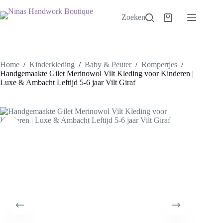
Ga
naar
Zoeken
Winkelwagen
de
inhoud
Home
/
Kinderkleding
/
Baby & Peuter
/
Rompertjes
/
Handgemaakte Gilet Merinowol Vilt Kleding voor Kinderen |
Luxe & Ambacht Leftijd 5-6 jaar Vilt Giraf