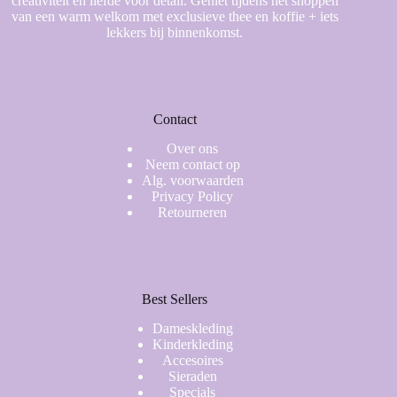
creativiteit en liefde voor detail. Geniet tijdens het shoppen
van een warm welkom met exclusieve thee en koffie + iets
lekkers bij binnenkomst.
Contact
Over ons
Neem contact op
Alg. voorwaarden
Privacy Policy
Retourneren
Best Sellers
Dameskleding
Kinderkleding
Accesoires
Sieraden
Specials