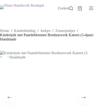
Ga
naar
Zoeken
Winkelwagen
de
inhoud
Home
/
Kinderkleding
/
Jurkjes
/
Zomerjurkjes
/
Kinderjurk met Paardebloemen Borduurwerk Katoen (3-4jaar)
Handmade