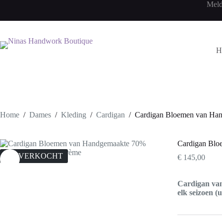
Ga
Meld
naar
de
inhoud
H
Home
/
Dames
/
Kleding
/
Cardigan
/
Cardigan Bloemen van Ha
Cardigan Blo
UITVERKOCHT
€
145,00
Cardigan van 
elk seizoen (