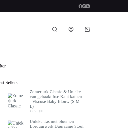
Winkelwagen
lter
st Sellers
Zomerjurk Classic & Unieke
van gehaakt Irse Kant katoen
- Viscose Baby Blouw (S-M-
L)
€
890,00
Unieke Tas met bloemen
Borduurwerk Duurzame Stoof