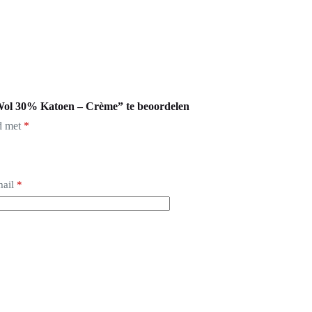
ol 30% Katoen – Crème” te beoordelen
rd met
*
ail
*