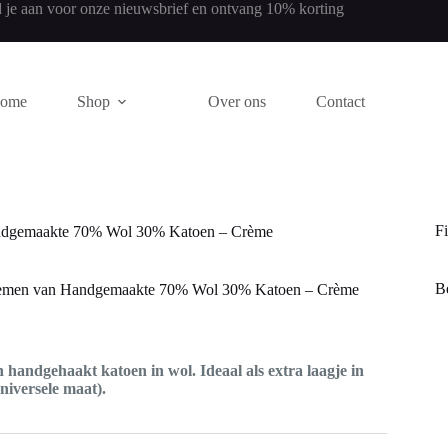
 je aan voor onze nieuwsbrief en ontvang 10% korting
ome
Shop
Over ons
Contact
Fi
ndgemaakte 70% Wol 30% Katoen – Crème
Be
emen van Handgemaakte 70% Wol 30% Katoen – Crème
handgehaakt katoen in wol. Ideaal als extra laagje in
universele maat).