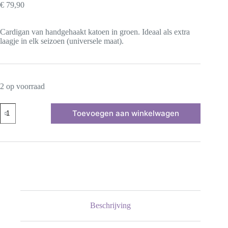
€
79,90
Cardigan van handgehaakt katoen in groen. Ideaal als extra
laagje in elk seizoen (universele maat).
2 op voorraad
Blouse
Toevoegen aan winkelwagen
Handgemaakte
van
100%
Bio
Katoen
-
Grijs
kleur
(
Gebreid)
aantal
Beschrijving