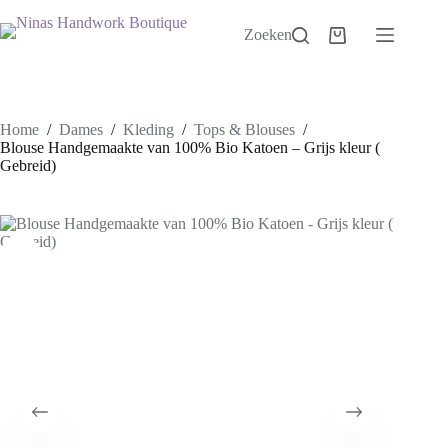
Ga
naar
Zoeken
Winkelwagen
de
inhoud
Home
/
Dames
/
Kleding
/
Tops & Blouses
/
Blouse Handgemaakte van 100% Bio Katoen – Grijs kleur (
Gebreid)