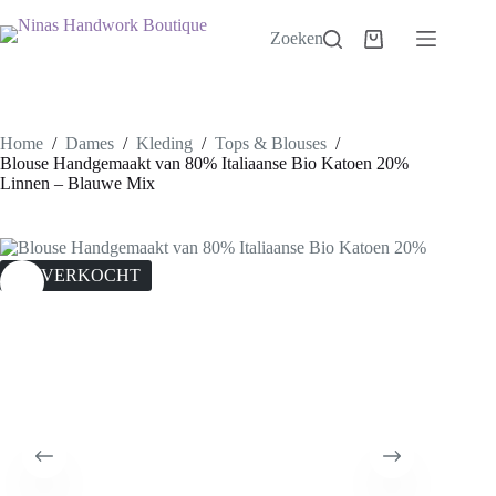
Ga
naar
Zoeken
Winkelwagen
de
inhoud
Home
/
Dames
/
Kleding
/
Tops & Blouses
/
Blouse Handgemaakt van 80% Italiaanse Bio Katoen 20%
Linnen – Blauwe Mix
UITVERKOCHT