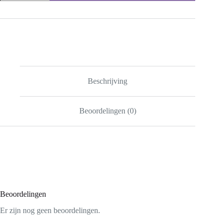
Tas
Gehaakte
van
Biologie
Raffia
Garen
(Handmade)
aantal
Beschrijving
Beoordelingen (0)
Beoordelingen
Er zijn nog geen beoordelingen.