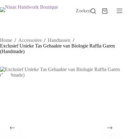
Ga
naar
Zoeken
Winkelwagen
de
inhoud
Home
/
Accessoires
/
Handtassen
/
Exclusief Unieke Tas Gehaakte van Biologie Raffia Garen
(Handmade)