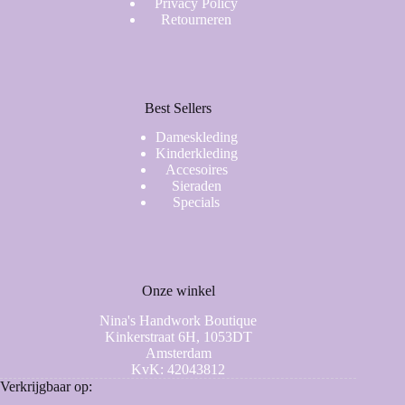
Privacy Policy
Retourneren
Best Sellers
Dameskleding
Kinderkleding
Accesoires
Sieraden
Specials
Onze winkel
Nina's Handwork Boutique
Kinkerstraat 6H, 1053DT
Amsterdam
KvK: 42043812
Verkrijgbaar op: