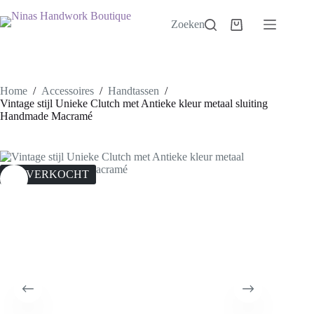
Ga
naar
Zoeken
Winkelwagen
de
inhoud
Home
/
Accessoires
/
Handtassen
/
Vintage stijl Unieke Clutch met Antieke kleur metaal sluiting
Handmade Macramé
UITVERKOCHT