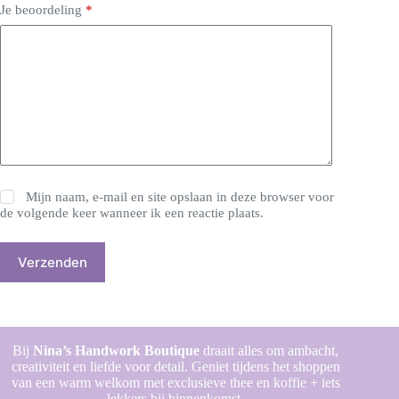
Je beoordeling
*
Mijn naam, e-mail en site opslaan in deze browser voor
de volgende keer wanneer ik een reactie plaats.
Verzenden
Bij
Nina’s Handwork Boutique
draait alles om ambacht,
creativiteit en liefde voor detail. Geniet tijdens het shoppen
van een warm welkom met exclusieve thee en koffie + iets
lekkers bij binnenkomst.