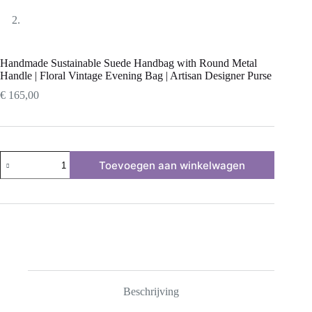
Handmade Sustainable Suede Handbag with Round Metal
Handle | Floral Vintage Evening Bag | Artisan Designer Purse
€
165,00
Handmade
Toevoegen aan winkelwagen
Sustainable
Suede
Handbag
with
Round
Metal
Handle
|
Floral
Vintage
Evening
Beschrijving
Bag
|