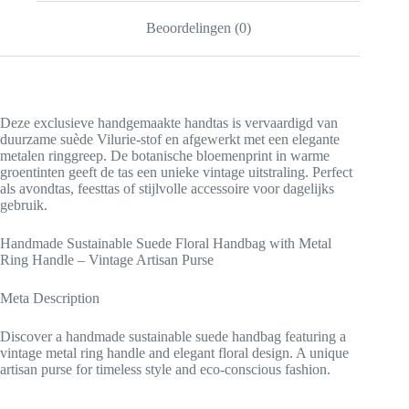
Artisan
Beoordelingen (0)
Designer
Purse
aantal
Deze exclusieve handgemaakte handtas is vervaardigd van
duurzame suède Vilurie-stof en afgewerkt met een elegante
metalen ringgreep. De botanische bloemenprint in warme
groentinten geeft de tas een unieke vintage uitstraling. Perfect
als avondtas, feesttas of stijlvolle accessoire voor dagelijks
gebruik.
Handmade Sustainable Suede Floral Handbag with Metal
Ring Handle – Vintage Artisan Purse
Meta Description
Discover a handmade sustainable suede handbag featuring a
vintage metal ring handle and elegant floral design. A unique
artisan purse for timeless style and eco-conscious fashion.