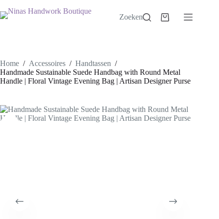
Ga
naar
Zoeken
Winkelwagen
de
inhoud
Home
/
Accessoires
/
Handtassen
/
Handmade Sustainable Suede Handbag with Round Metal
Handle | Floral Vintage Evening Bag | Artisan Designer Purse