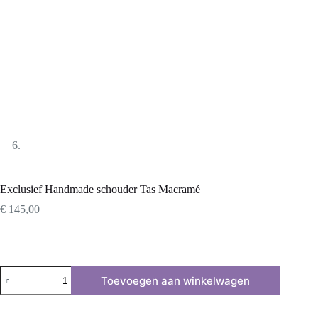
Exclusief Handmade schouder Tas Macramé
€
145,00
Exclusief
Toevoegen aan winkelwagen
Handmade
schouder
Tas