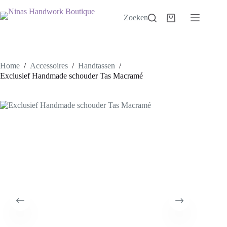
Ga
naar
Zoeken
Winkelwagen
de
inhoud
Home
/
Accessoires
/
Handtassen
/
Exclusief Handmade schouder Tas Macramé