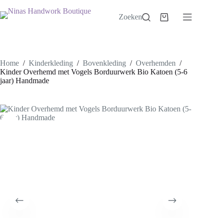
Ga
naar
Zoeken
Winkelwagen
de
inhoud
Home
/
Kinderkleding
/
Bovenkleding
/
Overhemden
/
Kinder Overhemd met Vogels Borduurwerk Bio Katoen (5-6
jaar) Handmade