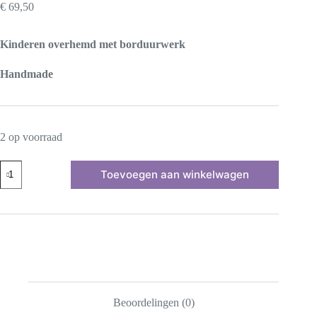
€
69,50
Kinderen overhemd met borduurwerk
Handmade
2 op voorraad
Kinder
Toevoegen aan winkelwagen
Overhemd
met
Vogels
Borduurwerk
Bio
Katoen
(5-
6
jaar)
Handmade
aantal
Beoordelingen (0)