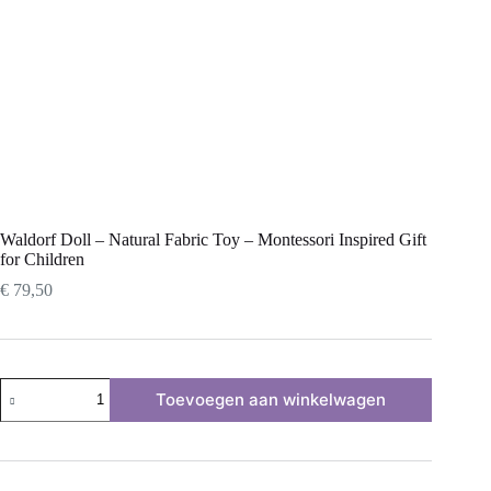
Waldorf Doll – Natural Fabric Toy – Montessori Inspired Gift
for Children
€
79,50
Waldorf
Toevoegen aan winkelwagen
Doll
–
Natural
Fabric
Toy