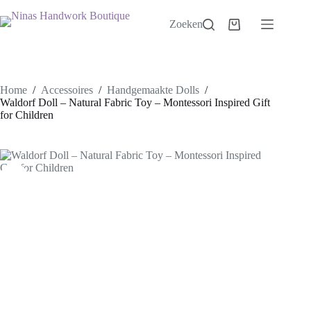
Ga
naar
Zoeken
Winkelwagen
de
inhoud
Home
/
Accessoires
/
Handgemaakte Dolls
/
Waldorf Doll – Natural Fabric Toy – Montessori Inspired Gift
for Children